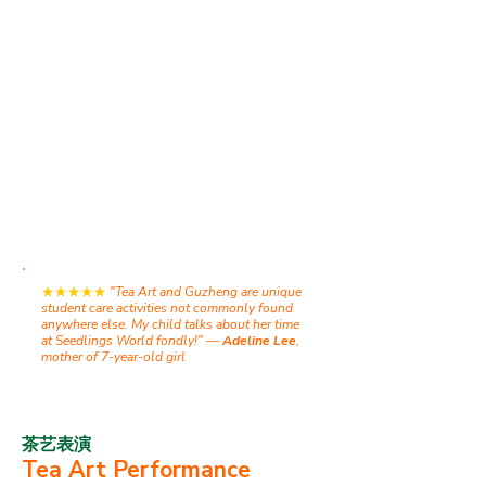
学业和补习，它也应该让孩子们
发掘自己的兴趣以及激发其天生
的好奇心。
孩子一旦对某样事物产生浓厚
的兴趣时，他的学习能力则会大
大增强，学习也会更轻松、有
效。
★★★★★
​
"Tea Art and Guzheng are unique
student care activities not commonly found
anywhere else. My child talks about her time
at Seedlings World fondly!" —
Adeline Lee
,
mother of 7-year-old girl
茶艺表演
Tea Art Performance