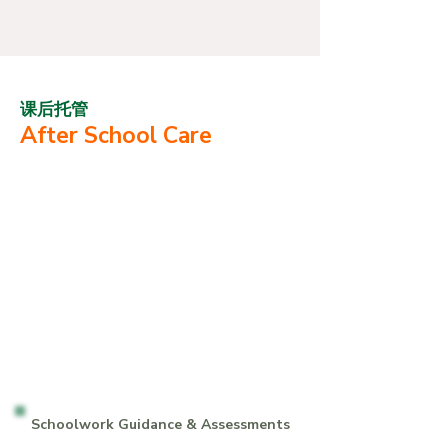
课后托管
After School Care
习林学园
我们坚信全面的教育不仅限于学业和
补习，它也应该让孩子们发掘自己的兴
趣以及激发其天生的好奇心。
孩子一旦对某样事物产生浓厚的兴趣
时，他的学习能力则会大大增强，学习
也会更轻松、有效。
Schoolwork Guidance & Assessments