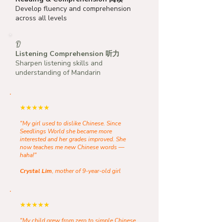
Develop fluency and comprehension
across all levels
👂
Listening Comprehension 听力
Sharpen listening skills and
understanding of Mandarin
★★★★★
"My girl used to dislike Chinese. Since
Seedlings World she became more
interested and her grades improved. She
now teaches me new Chinese words —
haha!"
Crystal Lim
, mother of 9-year-old girl
★★★★★
"My child grew from zero to simple Chinese