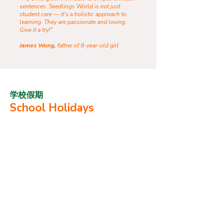
sentences. Seedlings World is not just
student care — it's a holistic approach to
learning. They are passionate and loving.
Give it a try!"
James Wong,
father of 8-year-old girl
学校假期
School Holidays
习林学园
我们坚信全面的教育不仅限于学业和
补习，它也应该让孩子们发掘自己的兴
趣以及激发其天生的好奇心。
孩子一旦对某样事物产生浓厚的兴趣
时，他的学习能力则会大大增强，学习
也会更轻松、有效。