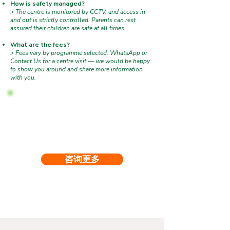
How is safety managed?​
> The centre is monitored by CCTV, and access in
and out is strictly controlled. Parents can rest
assured their children are safe at all times.
What are the fees?
> Fees vary by programme selected. WhatsApp or
Contact Us for a centre visit — we would be happy
to show you around and share more information
with you.
BOOK
A Free Centre Visit
See our unique space, meet the teachers and
let your child experience the Seedlings World
programmes.
咨询更多